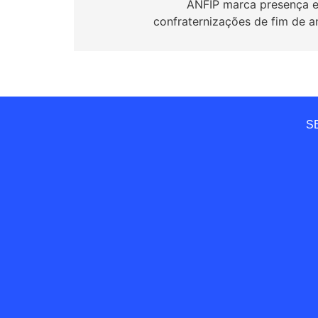
de
ANFIP marca presença 
confraternizações de fim de a
Post
SE