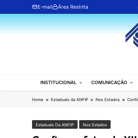
Skip
E-mail
Área Restrita
to
content
ANFIP Nacional
INSTITUCIONAL
COMUNICAÇÃO
Home
Estaduais da ANFIP
Nos Estados
Confi
Estaduais Da ANFIP
Nos Estados