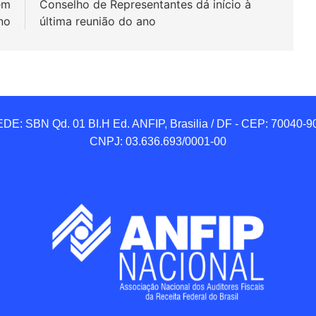
em
Conselho de Representantes dá início à
no
última reunião do ano
DE: SBN Qd. 01 BI.H Ed. ANFIP, Brasilia / DF - CEP: 70040-90
CNPJ: 03.636.693/0001-00