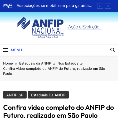
Skip
Associações se mobilizam para garantir
to
direitos no PL da negociação coletiva
content
ANFIP Nacional participa de seminário da
Receita Federal em Salvador
Clipping ANFIP: Seleção diária de notícias
Cartilhas da Decipex estão disponíveis na
Central de Serviços Digitais
ANFIP Nacional
Associações se mobilizam para garantir
MENU
direitos no PL da negociação coletiva
ANFIP Nacional participa de seminário da
Home
Estaduais da ANFIP
Nos Estados
Receita Federal em Salvador
Confira vídeo completo do ANFIP do Futuro, realizado em São
Clipping ANFIP: Seleção diária de notícias
Paulo
Cartilhas da Decipex estão disponíveis na
Central de Serviços Digitais
ANFIP-SP
Estaduais Da ANFIP
Confira vídeo completo do ANFIP do
Futuro, realizado em São Paulo