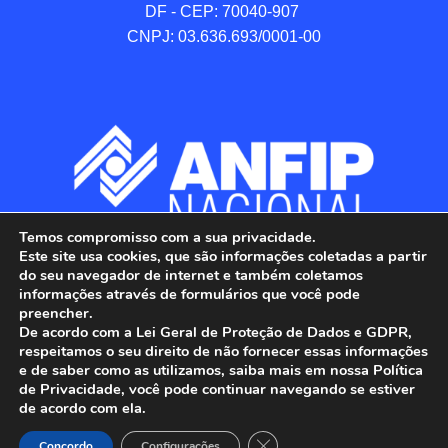
DF - CEP: 70040-907 

CNPJ: 03.636.693/0001-00
Temos compromisso com a sua privacidade.
Este site usa cookies, que são informações coletadas a partir
do seu navegador de internet e também coletamos
informações através de formulários que você pode
preencher.
De acordo com a Lei Geral de Proteção de Dados e GDPR,
respeitamos o seu direito de não fornecer essas informações
e de saber como as utilizamos, saiba mais em nossa Política
de Privacidade, você pode continuar navegando se estiver
ANFIP - Associação Nacional dos Auditores 
de acordo com ela.
Fiscais da Receita Federal do Brasil.

Close GDPR Cookie Banner
Todos os Direitos Reservados.

Concordo
Configurações