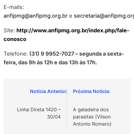
E-mails:
anfipmg@anfipmg.org.br
e
secretaria@anfipmg.or
Site:
http://www.anfipmg.org.br/index.php/fale-
conosco
Telefone:
(31) 9 9952-7027
–
segunda a sexta-
feira, das 9h às 12h e das 13h às 17h
.
Navegação
de
Linha Direta 1420 –
A geladeira dos
Post
30/04
parasitas (Vilson
Antonio Romero)