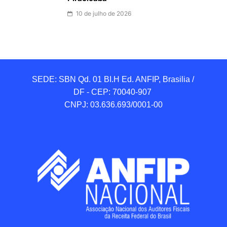
10 de julho de 2026
SEDE: SBN Qd. 01 BI.H Ed. ANFIP, Brasilia / 
DF - CEP: 70040-907 

CNPJ: 03.636.693/0001-00