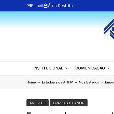
Skip
E-mail
Área Restrita
to
content
ANFIP Nacional
INSTITUCIONAL
COMUNICAÇÃO
Home
Estaduais da ANFIP
Nos Estados
Empo
ANFIP-CE
Estaduais Da ANFIP