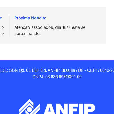
 o
Atenção associados, dia 18/7 está se
no
aproximando!
DE: SBN Qd. 01 BI.H Ed. ANFIP, Brasilia / DF - CEP: 70040-90
CNPJ: 03.636.693/0001-00