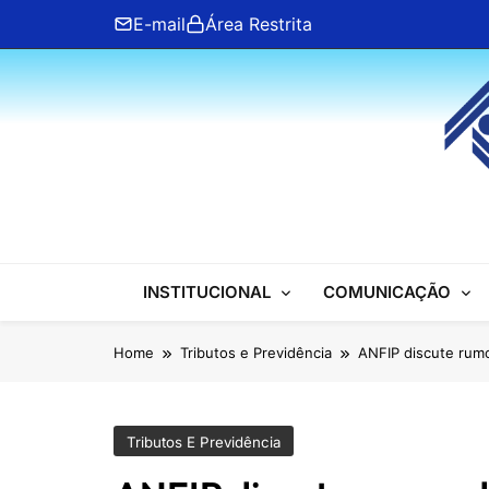
Skip
E-mail
Área Restrita
to
content
ANFIP Nacional
INSTITUCIONAL
COMUNICAÇÃO
Home
Tributos e Previdência
ANFIP discute rum
Tributos E Previdência