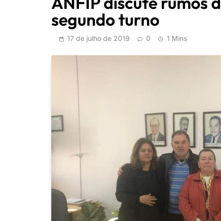
ANFIP discute rumos d
segundo turno
17 de julho de 2019
0
1 Mins