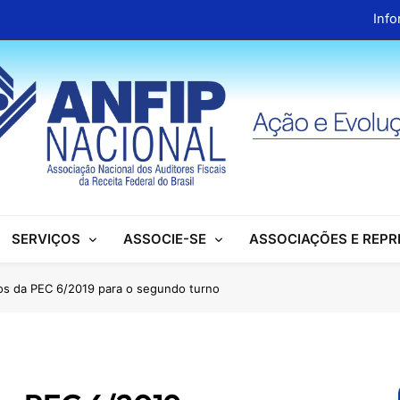
Info
ANFIP Nacional recebe visita da superintendente d
Preparativos para o XIX Encontro Na
Almoço em homenagem ao Dia dos 
Info
ANFIP Nacional recebe visita da superintendente d
SERVIÇOS
ASSOCIE-SE
ASSOCIAÇÕES E REP
Preparativos para o XIX Encontro Na
Almoço em homenagem ao Dia dos 
os da PEC 6/2019 para o segundo turno