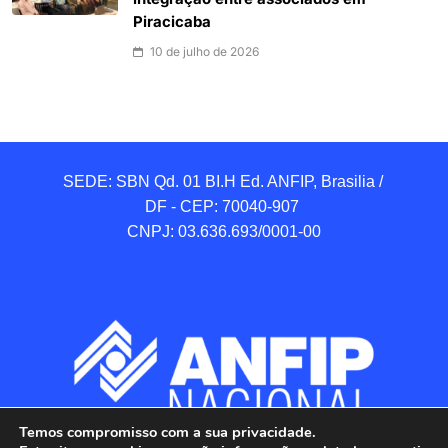
Piracicaba
10 de julho de 2026
SEDE: SBN Qd. 01 BI.H Ed. ANFIP, Brasilia / 
DF - CEP: 70040-907 

CNPJ: 03.636.693/0001-00
Temos compromisso com a sua privacidade.