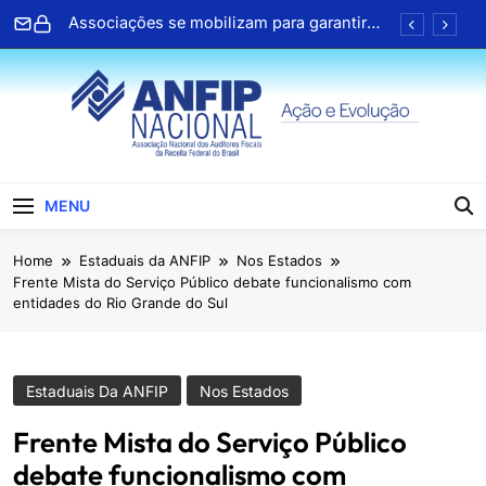
Skip
Associações se mobilizam para garantir
to
direitos no PL da negociação coletiva
content
ANFIP Nacional participa de seminário da
Receita Federal em Salvador
Clipping ANFIP: Seleção diária de notícias
Cartilhas da Decipex estão disponíveis na
Central de Serviços Digitais
ANFIP Nacional
Associações se mobilizam para garantir
MENU
direitos no PL da negociação coletiva
ANFIP Nacional participa de seminário da
Home
Estaduais da ANFIP
Nos Estados
Receita Federal em Salvador
Frente Mista do Serviço Público debate funcionalismo com
Clipping ANFIP: Seleção diária de notícias
entidades do Rio Grande do Sul
Cartilhas da Decipex estão disponíveis na
Central de Serviços Digitais
Estaduais Da ANFIP
Nos Estados
Frente Mista do Serviço Público
debate funcionalismo com