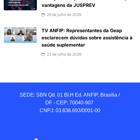
vantagens da JUSPREV
29 de julho de 2026
TV ANFIP: Representantes da Geap
esclarecem dúvidas sobre assistência à
saúde suplementar
22 de julho de 2026
SEDE: SBN Qd. 01 BI.H Ed. ANFIP, Brasilia / 
DF - CEP: 70040-907 

CNPJ: 03.636.693/0001-00