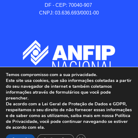
DF - CEP: 70040-907 

CNPJ: 03.636.693/0001-00
Temos compromisso com a sua privacidade.
Este site usa cookies, que são informações coletadas a partir
do seu navegador de internet e também coletamos
informações através de formulários que você pode
preencher.
De acordo com a Lei Geral de Proteção de Dados e GDPR,
respeitamos o seu direito de não fornecer essas informações
e de saber como as utilizamos, saiba mais em nossa Política
de Privacidade, você pode continuar navegando se estiver
ANFIP - Associação Nacional dos Auditores 
de acordo com ela.
Fiscais da Receita Federal do Brasil.

Close GDPR Cookie Banner
Todos os Direitos Reservados.
