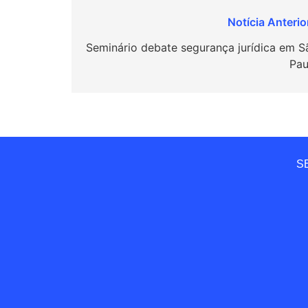
Navegação
de
Seminário debate segurança jurídica em S
Pau
Post
SE