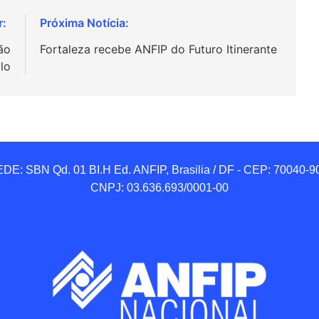
ão
Fortaleza recebe ANFIP do Futuro Itinerante
lo
DE: SBN Qd. 01 BI.H Ed. ANFIP, Brasilia / DF - CEP: 70040-90
CNPJ: 03.636.693/0001-00