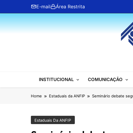
Skip
E-mail
Área Restrita
to
content
ANFIP Nacional
INSTITUCIONAL
COMUNICAÇÃO
Home
Estaduais da ANFIP
Seminário debate segu
Estaduais Da ANFIP