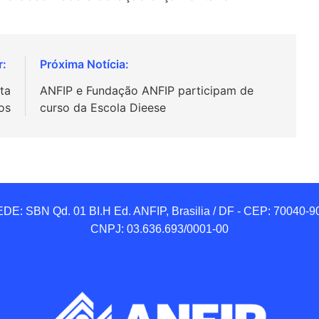
ta
ANFIP e Fundação ANFIP participam de
os
curso da Escola Dieese
DE: SBN Qd. 01 BI.H Ed. ANFIP, Brasilia / DF - CEP: 70040-90
CNPJ: 03.636.693/0001-00