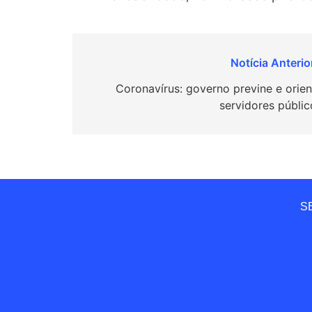
Navegação
de
Coronavírus: governo previne e orien
servidores públic
Post
SE