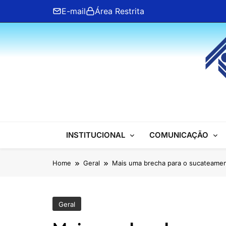
Skip
E-mail
Área Restrita
to
content
ANFIP Nacional
INSTITUCIONAL
COMUNICAÇÃO
Home
Geral
Mais uma brecha para o sucateament
Geral