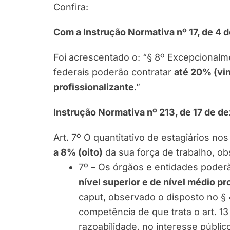
Confira:
Com a Instrução Normativa nº 17, de 4 
Foi acrescentado o: “§ 8º Excepcionalm
federais poderão contratar
até 20% (vin
profissionalizante
.”
Instrução Normativa nº 213, de 17 de 
Art. 7º O quantitativo de estagiários n
a 8% (oito)
da sua força de trabalho, o
7º – Os órgãos e entidades poderã
nível superior e de nível médio pr
caput, observado o disposto no § 4º
competência de que trata o art. 1
razoabilidade, no interesse públi