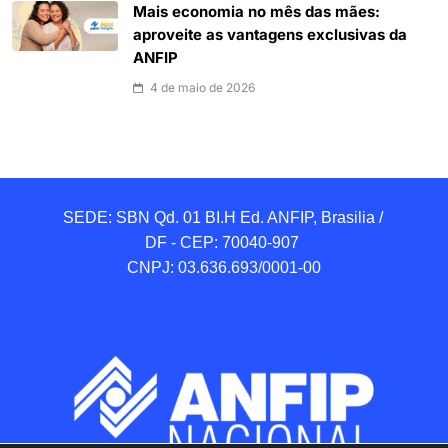
Mais economia no mês das mães:
aproveite as vantagens exclusivas da
ANFIP
4 de maio de 2026
SEDE: SBN Qd. 01 BI.H Ed. ANFIP, Brasilia / 
DF - CEP: 70040-907 

CNPJ: 03.636.693/0001-00