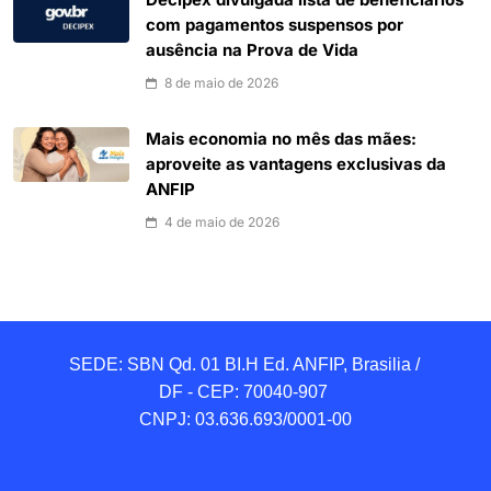
Decipex divulgada lista de beneficiários
com pagamentos suspensos por
ausência na Prova de Vida
8 de maio de 2026
Mais economia no mês das mães:
aproveite as vantagens exclusivas da
ANFIP
4 de maio de 2026
SEDE: SBN Qd. 01 BI.H Ed. ANFIP, Brasilia / 
DF - CEP: 70040-907 

CNPJ: 03.636.693/0001-00