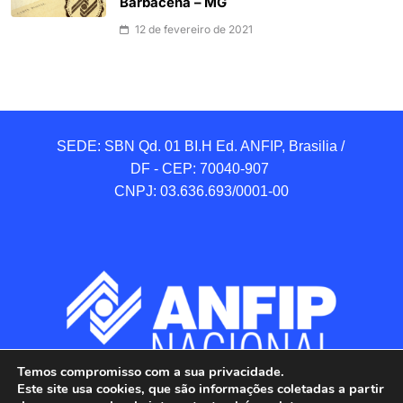
Barbacena – MG
12 de fevereiro de 2021
SEDE: SBN Qd. 01 BI.H Ed. ANFIP, Brasilia / 
DF - CEP: 70040-907 

CNPJ: 03.636.693/0001-00
Temos compromisso com a sua privacidade.
Este site usa cookies, que são informações coletadas a partir