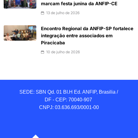
marcam festa junina da ANFIP-CE
13 de julho de 2026
Encontro Regional da ANFIP-SP fortalece
integração entre associados em
Piracicaba
10 de julho de 2026
SEDE: SBN Qd. 01 BI.H Ed. ANFIP, Brasilia / 
DF - CEP: 70040-907 

CNPJ: 03.636.693/0001-00