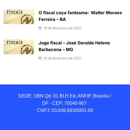
O fiscal caça fantasma- Walter Moraes
Ferreira – BA
19 de fevereiro de 2021
Jogo fiscal – José Geraldo Heleno
Barbacena – MG
12 de fevereiro de 2021
SEDE: SBN Qd. 01 BI.H Ed. ANFIP, Brasilia / 
DF - CEP: 70040-907 

CNPJ: 03.636.693/0001-00