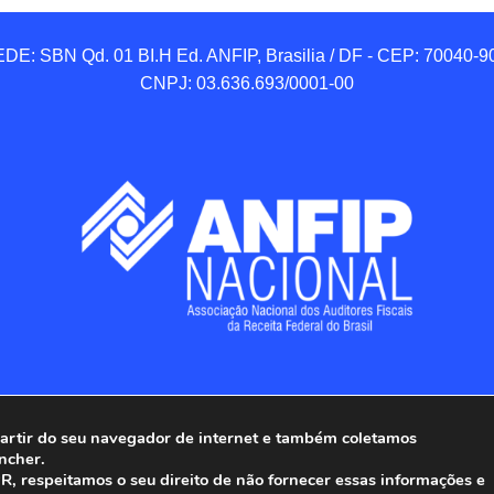
DE: SBN Qd. 01 BI.H Ed. ANFIP, Brasilia / DF - CEP: 70040-90
CNPJ: 03.636.693/0001-00
 partir do seu navegador de internet e também coletamos
ncher.
Associação Nacional dos Auditores Fiscais da Receita Federal do
, respeitamos o seu direito de não fornecer essas informações e