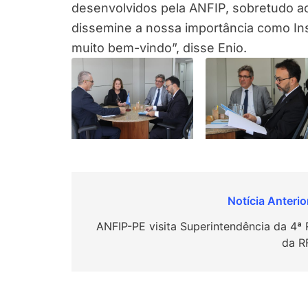
desenvolvidos pela ANFIP, sobretudo ao
dissemine a nossa importância como Inst
muito bem-vindo”, disse Enio.
Navegação
de
ANFIP-PE visita Superintendência da 4ª 
da R
Post