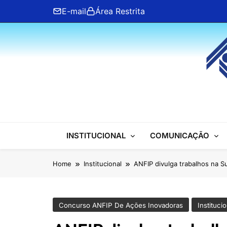
Skip
E-mail
Área Restrita
to
content
ANFIP Nacional
INSTITUCIONAL
COMUNICAÇÃO
Home
Institucional
ANFIP divulga trabalhos na S
Concurso ANFIP De Ações Inovadoras
Institucio