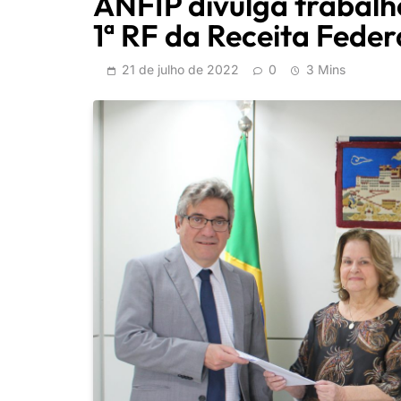
ANFIP divulga trabalh
1ª RF da Receita Feder
21 de julho de 2022
0
3 Mins