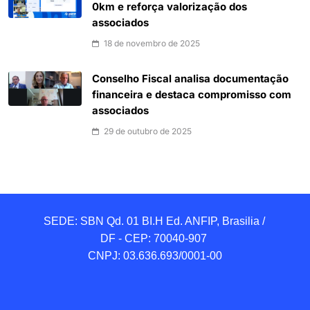
0km e reforça valorização dos
associados
18 de novembro de 2025
Conselho Fiscal analisa documentação
financeira e destaca compromisso com
associados
29 de outubro de 2025
SEDE: SBN Qd. 01 BI.H Ed. ANFIP, Brasilia / 
DF - CEP: 70040-907 

CNPJ: 03.636.693/0001-00