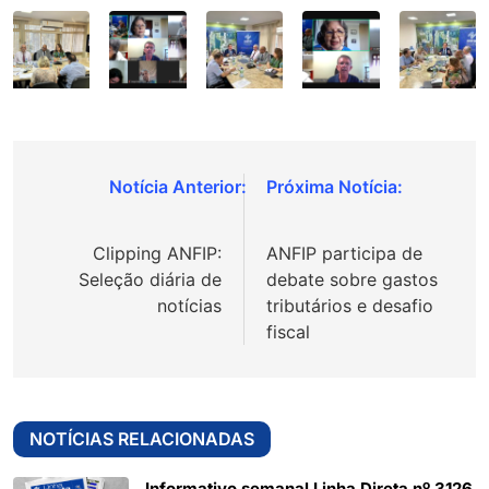
Navegação
de
Clipping ANFIP:
ANFIP participa de
Post
Seleção diária de
debate sobre gastos
notícias
tributários e desafio
fiscal
NOTÍCIAS RELACIONADAS
Informativo semanal Linha Direta nº 3126