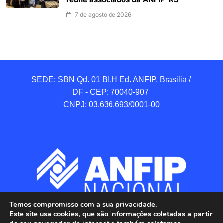
reúne associados da ANFIP-RS
7 de agosto de 2026
SEDE: SBN Qd. 01 BI.H Ed. ANFIP, Brasilia / 
DF - CEP: 70040-907 

CNPJ: 03.636.693/0001-00
Temos compromisso com a sua privacidade.
Este site usa cookies, que são informações coletadas a partir