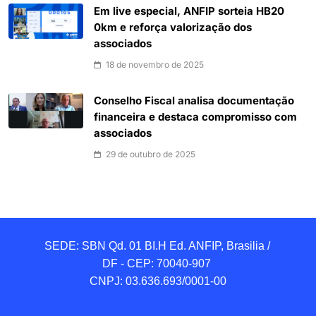
Em live especial, ANFIP sorteia HB20
0km e reforça valorização dos
associados
18 de novembro de 2025
Conselho Fiscal analisa documentação
financeira e destaca compromisso com
associados
29 de outubro de 2025
SEDE: SBN Qd. 01 BI.H Ed. ANFIP, Brasilia / 
DF - CEP: 70040-907 

CNPJ: 03.636.693/0001-00