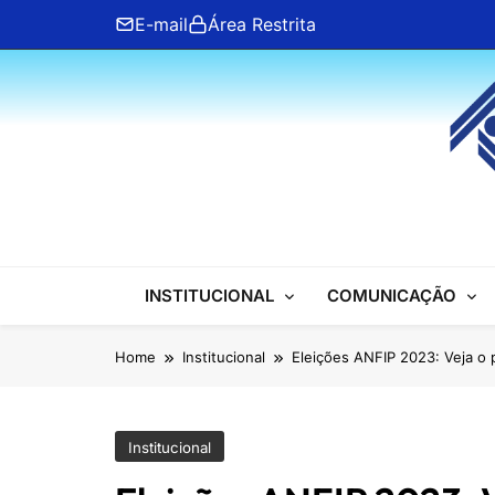
Skip
E-mail
Área Restrita
to
content
ANFIP Nacional
INSTITUCIONAL
COMUNICAÇÃO
Home
Institucional
Eleições ANFIP 2023: Veja o 
Institucional