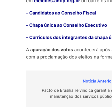
em
eleicoes.anfip.org.br
ou baixe os in
– Candidatos ao Conselho Fiscal
– Chapa única ao Conselho Executivo
– Currículos dos integrantes da chapa 
A
apuração dos votos
acontecerá após a
com a proclamação dos eleitos na forma
Navegação
de
Pacto de Brasília reivindica garantia
manutenção dos serviços públic
Post