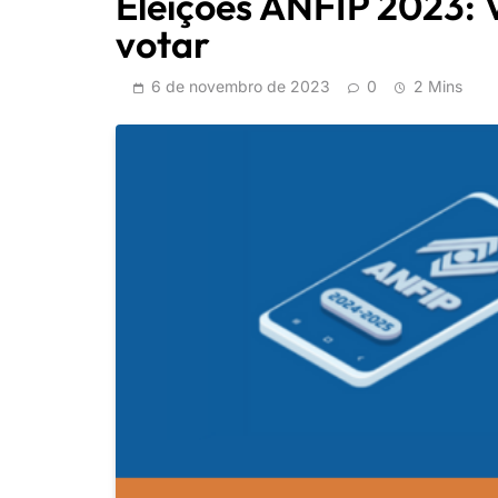
Eleições ANFIP 2023: 
votar
6 de novembro de 2023
0
2 Mins