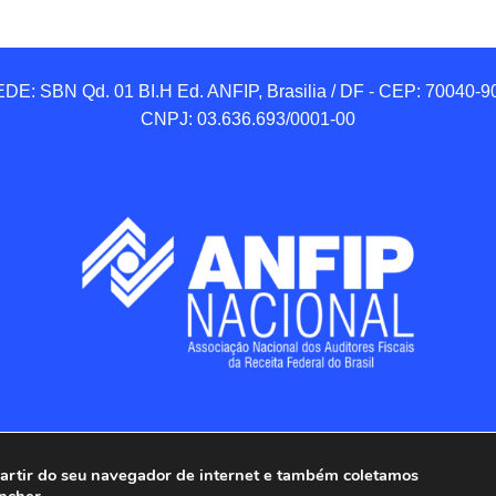
DE: SBN Qd. 01 BI.H Ed. ANFIP, Brasilia / DF - CEP: 70040-90
CNPJ: 03.636.693/0001-00
 partir do seu navegador de internet e também coletamos