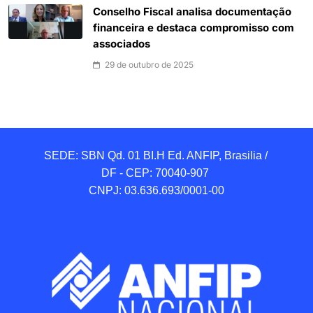
Conselho Fiscal analisa documentação
financeira e destaca compromisso com
associados
29 de outubro de 2025
SEDE: SBN Qd. 01 BI.H Ed. ANFIP, Brasilia / 
DF - CEP: 70040-907 

CNPJ: 03.636.693/0001-00