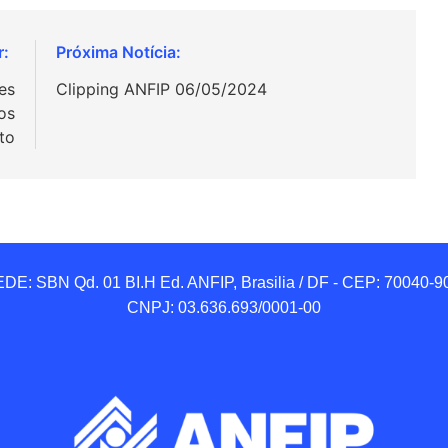
es
Clipping ANFIP 06/05/2024
os
to
DE: SBN Qd. 01 BI.H Ed. ANFIP, Brasilia / DF - CEP: 70040-90
CNPJ: 03.636.693/0001-00