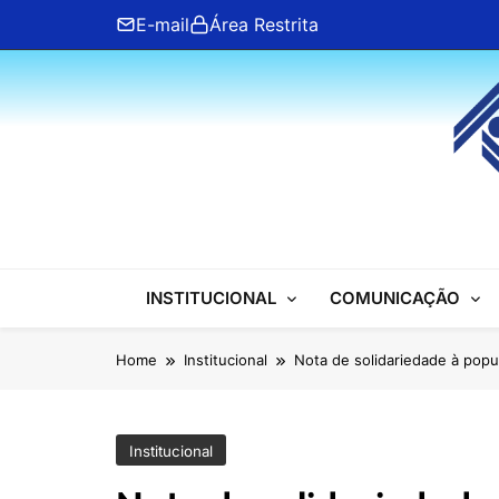
Skip
E-mail
Área Restrita
to
content
ANFIP Nacional
INSTITUCIONAL
COMUNICAÇÃO
Home
Institucional
Nota de solidariedade à popu
Institucional