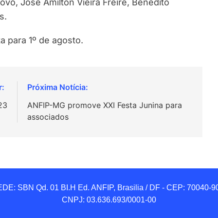
vo, José Amilton Vieira Freire, Benedito
s.
a para 1º de agosto.
23
ANFIP-MG promove XXI Festa Junina para
associados
DE: SBN Qd. 01 BI.H Ed. ANFIP, Brasilia / DF - CEP: 70040-90
CNPJ: 03.636.693/0001-00