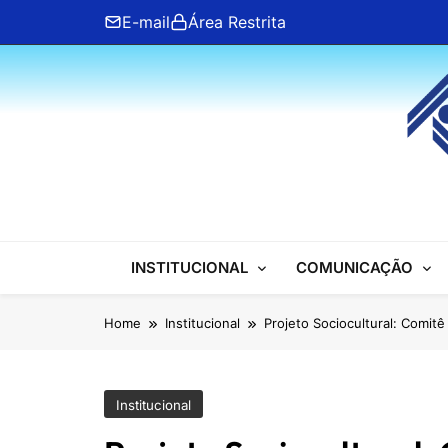
Skip
E-mail
Área Restrita
to
content
ANFIP Nacional
INSTITUCIONAL
COMUNICAÇÃO
Home
Institucional
Projeto Sociocultural: Comit
Institucional