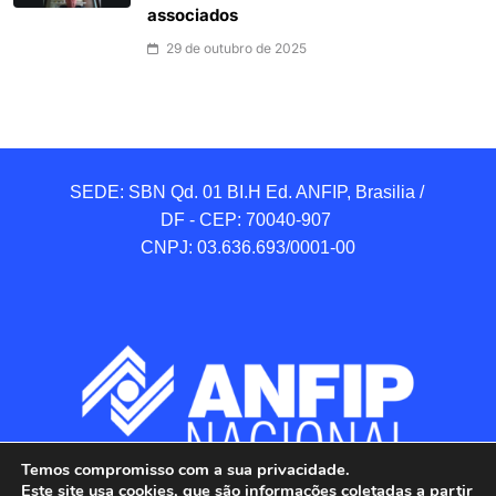
associados
29 de outubro de 2025
SEDE: SBN Qd. 01 BI.H Ed. ANFIP, Brasilia / 
DF - CEP: 70040-907 

CNPJ: 03.636.693/0001-00
Temos compromisso com a sua privacidade.
Este site usa cookies, que são informações coletadas a partir