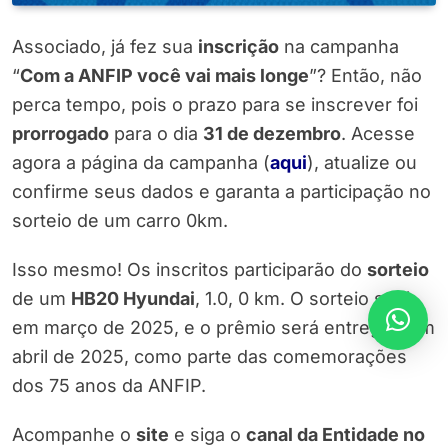
Associado, já fez sua
inscrição
na campanha
“
Com a ANFIP você vai mais longe
”? Então, não
perca tempo, pois o prazo para se inscrever foi
prorrogado
para o dia
31 de dezembro
. Acesse
agora a página da campanha (
aqui
), atualize ou
confirme seus dados e garanta a participação no
sorteio de um carro 0km.
Isso mesmo! Os inscritos participarão do
sorteio
de um
HB20 Hyundai
, 1.0, 0 km. O sorteio será
em março de 2025, e o prêmio será entregue em
abril de 2025, como parte das comemorações
dos 75 anos da ANFIP.
Acompanhe o
site
e siga o
canal da Entidade no