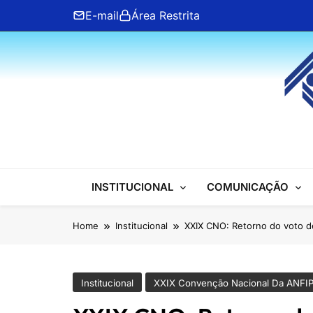
Skip
E-mail
Área Restrita
to
content
ANFIP Nacional
INSTITUCIONAL
COMUNICAÇÃO
Home
Institucional
XXIX CNO: Retorno do voto de 
Institucional
XXIX Convenção Nacional Da ANFI