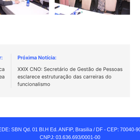
ca
XXIX CNO: Secretário de Gestão de Pessoas
ea
esclarece estruturação das carreiras do
funcionalismo
DE: SBN Qd. 01 BI.H Ed. ANFIP, Brasilia / DF - CEP: 70040-90
CNPJ: 03.636.693/0001-00