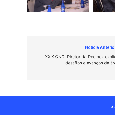
Navegação
de
XXIX CNO: Diretor da Decipex expli
desafios e avanços da ár
Post
SE