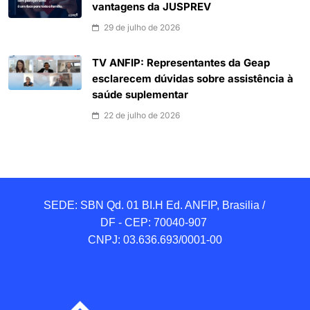
vantagens da JUSPREV
29 de julho de 2026
TV ANFIP: Representantes da Geap
esclarecem dúvidas sobre assistência à
saúde suplementar
22 de julho de 2026
SEDE: SBN Qd. 01 BI.H Ed. ANFIP, Brasilia / 
DF - CEP: 70040-907 

CNPJ: 03.636.693/0001-00