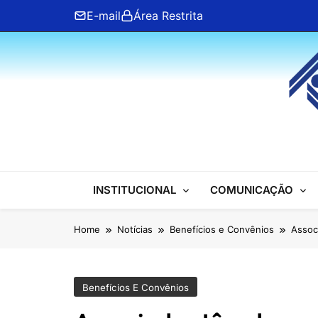
Skip
E-mail
Área Restrita
to
content
ANFIP Nacional
INSTITUCIONAL
COMUNICAÇÃO
Home
Notícias
Benefícios e Convênios
Assoc
Benefícios E Convênios