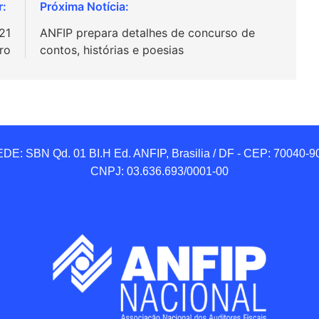
21
ANFIP prepara detalhes de concurso de
ro
contos, histórias e poesias
DE: SBN Qd. 01 BI.H Ed. ANFIP, Brasilia / DF - CEP: 70040-90
CNPJ: 03.636.693/0001-00