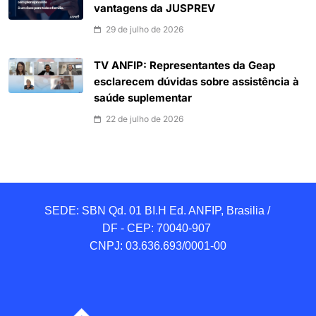
vantagens da JUSPREV
29 de julho de 2026
TV ANFIP: Representantes da Geap
esclarecem dúvidas sobre assistência à
saúde suplementar
22 de julho de 2026
SEDE: SBN Qd. 01 BI.H Ed. ANFIP, Brasilia / 
DF - CEP: 70040-907 

CNPJ: 03.636.693/0001-00