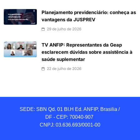
Planejamento previdenciário: conheça as
vantagens da JUSPREV
29 de julho de 2026
TV ANFIP: Representantes da Geap
esclarecem dúvidas sobre assistência à
saúde suplementar
22 de julho de 2026
SEDE: SBN Qd. 01 BI.H Ed. ANFIP, Brasilia / 
DF - CEP: 70040-907 

CNPJ: 03.636.693/0001-00