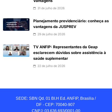
Vantagens
31 de julho de 2026
Planejamento previdenciário: conheça as
vantagens da JUSPREV
29 de julho de 2026
TV ANFIP: Representantes da Geap
esclarecem dúvidas sobre assistência à
saúde suplementar
22 de julho de 2026
SEDE: SBN Qd. 01 BI.H Ed. ANFIP, Brasilia / 
DF - CEP: 70040-907 

CNPJ: 03.636.693/0001-00