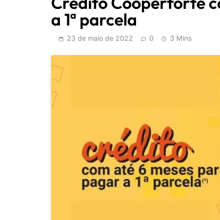
Crédito Cooperforte 
a 1ª parcela
23 de maio de 2022
0
3 Mins