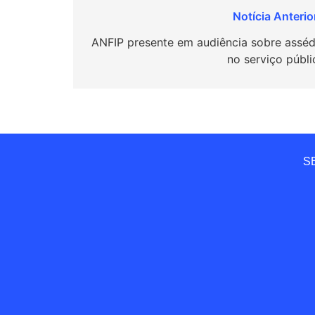
Navegação
de
ANFIP presente em audiência sobre asséd
no serviço públi
Post
SE