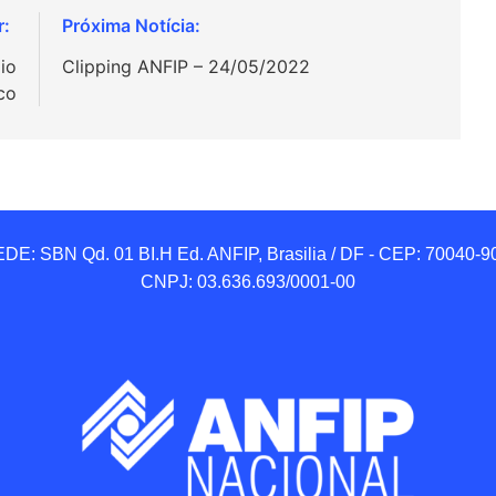
io
Clipping ANFIP – 24/05/2022
co
DE: SBN Qd. 01 BI.H Ed. ANFIP, Brasilia / DF - CEP: 70040-90
CNPJ: 03.636.693/0001-00