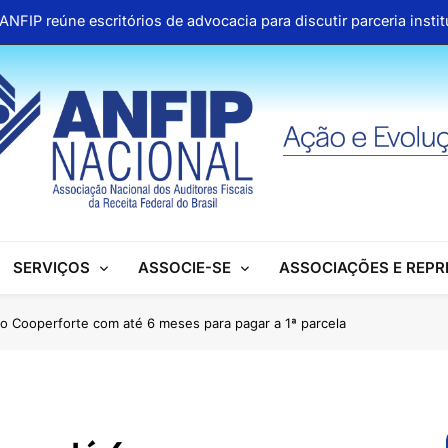
ANFIP reúne escritórios de advocacia para discutir parceria inst
Honras a um gigante na construção da Seguridade Socia
Pública organiza mobilização no Congresso e refo
Aproveite os descontos 
ANFIP reúne escritórios de advocacia para discutir parceria inst
Honras a um gigante na construção da Seguridade Socia
SERVIÇOS
ASSOCIE-SE
ASSOCIAÇÕES E REP
Pública organiza mobilização no Congresso e refo
Aproveite os descontos 
to Cooperforte com até 6 meses para pagar a 1ª parcela