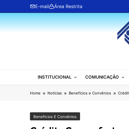
Skip
E-mail
Área Restrita
to
content
ANFIP Nacional
INSTITUCIONAL
COMUNICAÇÃO
Home
Notícias
Benefícios e Convênios
Crédi
Benefícios E Convênios