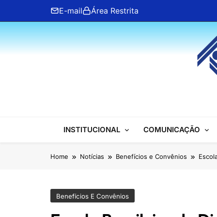
Skip
E-mail
Área Restrita
to
content
ANFIP Nacional
INSTITUCIONAL
COMUNICAÇÃO
Home
Notícias
Benefícios e Convênios
Escol
Benefícios E Convênios