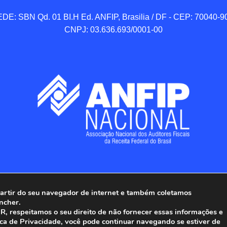
DE: SBN Qd. 01 BI.H Ed. ANFIP, Brasilia / DF - CEP: 70040-90
CNPJ: 03.636.693/0001-00
 partir do seu navegador de internet e também coletamos
ncher.
Associação Nacional dos Auditores Fiscais da Receita Federal do
, respeitamos o seu direito de não fornecer essas informações e
ica de Privacidade, você pode continuar navegando se estiver de
Todos os Direitos Reservados.
