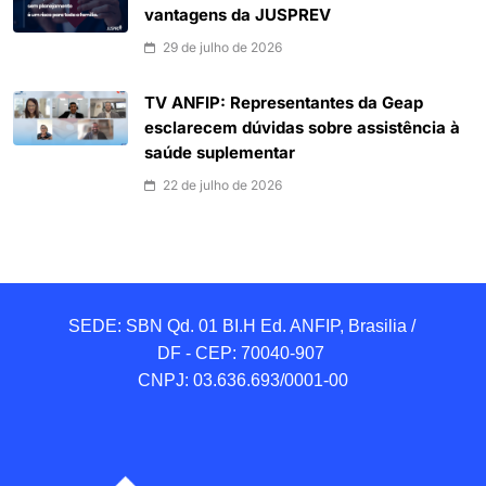
vantagens da JUSPREV
29 de julho de 2026
TV ANFIP: Representantes da Geap
esclarecem dúvidas sobre assistência à
saúde suplementar
22 de julho de 2026
SEDE: SBN Qd. 01 BI.H Ed. ANFIP, Brasilia / 
DF - CEP: 70040-907 

CNPJ: 03.636.693/0001-00