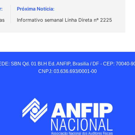
as
Informativo semanal Linha Direta nº 2225
DE: SBN Qd. 01 BI.H Ed. ANFIP, Brasilia / DF - CEP: 70040-90
CNPJ: 03.636.693/0001-00