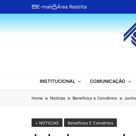
Skip
E-mail
Área Restrita
to
content
ANFIP Nacional
INSTITUCIONAL
COMUNICAÇÃO
Home
Notícias
Benefícios e Convênios
Junho
+ NOTICIAS
Benefícios E Convênios