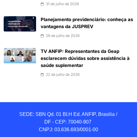
31 de julho de 2026
Planejamento previdenciário: conheça as
vantagens da JUSPREV
29 de julho de 2026
TV ANFIP: Representantes da Geap
esclarecem dúvidas sobre assistência à
saúde suplementar
22 de julho de 2026
SEDE: SBN Qd. 01 BI.H Ed. ANFIP, Brasilia / 
DF - CEP: 70040-907 

CNPJ: 03.636.693/0001-00