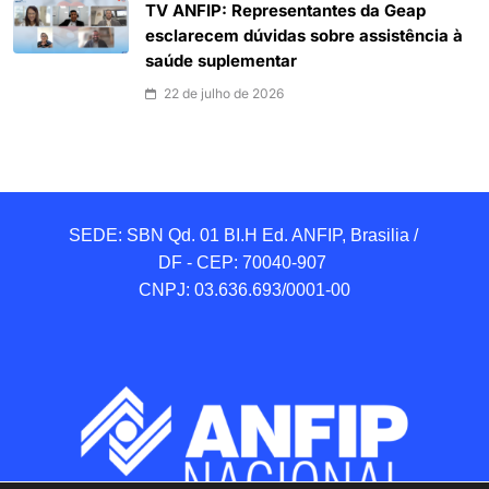
TV ANFIP: Representantes da Geap
esclarecem dúvidas sobre assistência à
saúde suplementar
22 de julho de 2026
SEDE: SBN Qd. 01 BI.H Ed. ANFIP, Brasilia / 
DF - CEP: 70040-907 

CNPJ: 03.636.693/0001-00