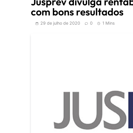
Jusprev divulga rentab
com bons resultados
29 de julho de 2020
0
1 Mins