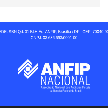
DE: SBN Qd. 01 BI.H Ed. ANFIP, Brasilia / DF - CEP: 70040-90
CNPJ: 03.636.693/0001-00