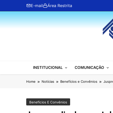
Skip
E-mail
Área Restrita
to
content
ANFIP Nacional
INSTITUCIONAL
COMUNICAÇÃO
Home
Notícias
Benefícios e Convênios
Juspr
Benefícios E Convênios