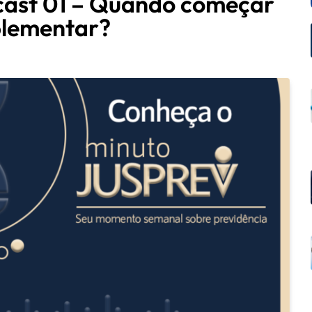
ast 01 – Quando começar
plementar?