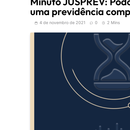
Minuto JUSPREV: Podc
uma previdência com
4 de novembro de 2021
0
2 Mins