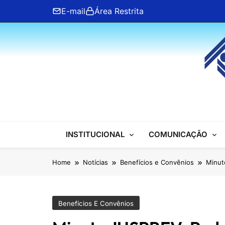
Skip
E-mail
Área Restrita
to
content
ANFIP Nacional
INSTITUCIONAL
COMUNICAÇÃO
Home
Notícias
Benefícios e Convênios
Minut
Benefícios E Convênios