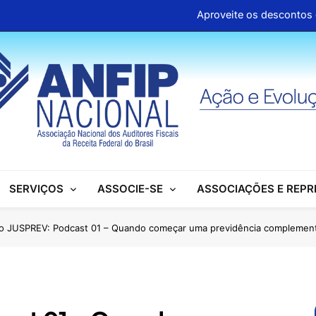
Aproveite os descontos 
Clipp
Associações se mobilizam para garantir d
ANFIP Nacional participa de semi
Aproveite os descontos 
Clipp
SERVIÇOS
ASSOCIE-SE
ASSOCIAÇÕES E REP
Associações se mobilizam para garantir d
ANFIP Nacional participa de semi
o JUSPREV: Podcast 01 – Quando começar uma previdência complemen