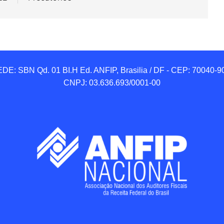
DE: SBN Qd. 01 BI.H Ed. ANFIP, Brasilia / DF - CEP: 70040-90
CNPJ: 03.636.693/0001-00