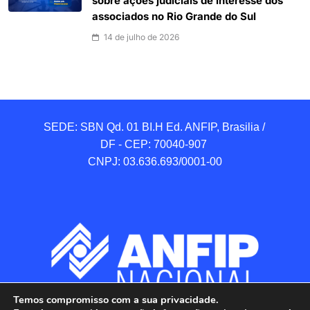
sobre ações judiciais de interesse dos
associados no Rio Grande do Sul
14 de julho de 2026
SEDE: SBN Qd. 01 BI.H Ed. ANFIP, Brasilia / 
DF - CEP: 70040-907 

CNPJ: 03.636.693/0001-00
Temos compromisso com a sua privacidade.