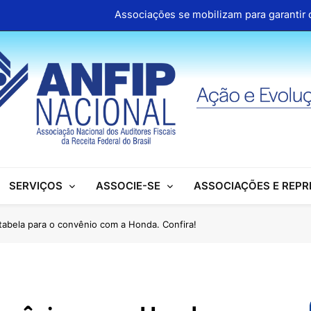
Associações se mobilizam para garantir d
ANFIP Nacional participa de semi
Clipp
Cartilhas da Decipex estão dispon
Associações se mobilizam para garantir d
ANFIP Nacional participa de semi
SERVIÇOS
ASSOCIE-SE
ASSOCIAÇÕES E REP
Clipp
Cartilhas da Decipex estão dispon
tabela para o convênio com a Honda. Confira!