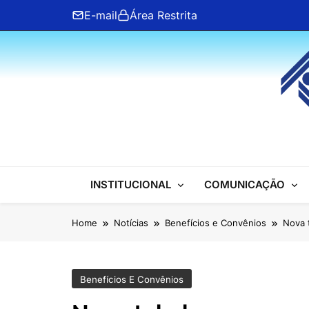
Skip
E-mail
Área Restrita
to
content
ANFIP Nacional
INSTITUCIONAL
COMUNICAÇÃO
Home
Notícias
Benefícios e Convênios
Nova 
Benefícios E Convênios