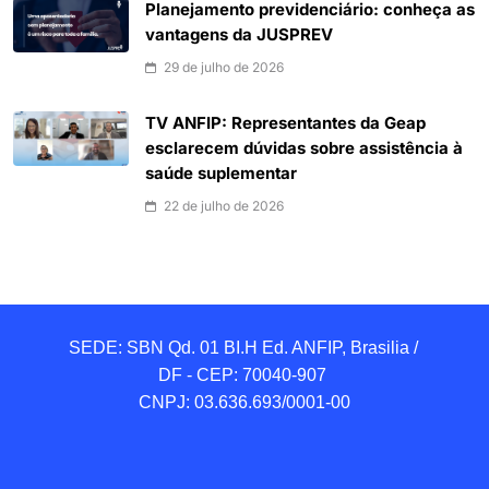
Planejamento previdenciário: conheça as
vantagens da JUSPREV
29 de julho de 2026
TV ANFIP: Representantes da Geap
esclarecem dúvidas sobre assistência à
saúde suplementar
22 de julho de 2026
SEDE: SBN Qd. 01 BI.H Ed. ANFIP, Brasilia / 
DF - CEP: 70040-907 

CNPJ: 03.636.693/0001-00