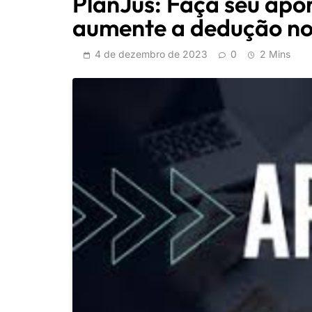
PlanJus: Faça seu apo
aumente a dedução no
4 de dezembro de 2023
0
2 Mins