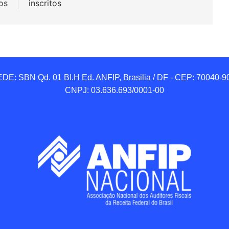
os
inscritos
DE: SBN Qd. 01 BI.H Ed. ANFIP, Brasilia / DF - CEP: 70040-90
CNPJ: 03.636.693/0001-00