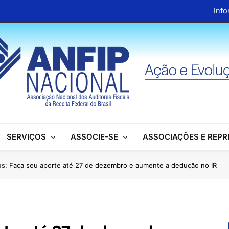
Info
ANFIP Nacional recebe visita da superintendente d
Preparativos para o XIX Encontro Na
Almoço em homenagem ao Dia dos 
Info
ANFIP Nacional recebe visita da superintendente d
SERVIÇOS
ASSOCIE-SE
ASSOCIAÇÕES E REP
Preparativos para o XIX Encontro Na
Almoço em homenagem ao Dia dos 
us: Faça seu aporte até 27 de dezembro e aumente a dedução no IR