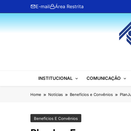
Skip
E-mail
Área Restrita
to
content
ANFIP Nacional
INSTITUCIONAL
COMUNICAÇÃO
Home
Notícias
Benefícios e Convênios
PlanJ
Benefícios E Convênios