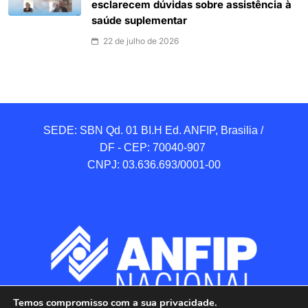
esclarecem dúvidas sobre assistência à
saúde suplementar
22 de julho de 2026
SEDE: SBN Qd. 01 BI.H Ed. ANFIP, Brasilia / 
DF - CEP: 70040-907 

CNPJ: 03.636.693/0001-00
Temos compromisso com a sua privacidade.