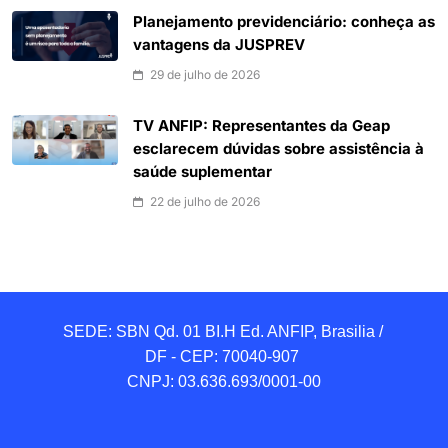
Planejamento previdenciário: conheça as
vantagens da JUSPREV
29 de julho de 2026
TV ANFIP: Representantes da Geap
esclarecem dúvidas sobre assistência à
saúde suplementar
22 de julho de 2026
SEDE: SBN Qd. 01 BI.H Ed. ANFIP, Brasilia / 
DF - CEP: 70040-907 

CNPJ: 03.636.693/0001-00