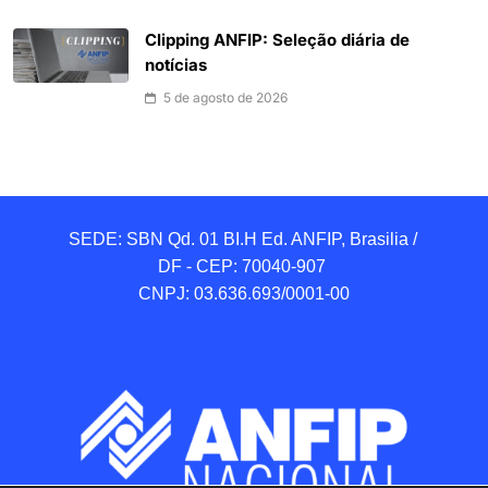
Clipping ANFIP: Seleção diária de
notícias
5 de agosto de 2026
SEDE: SBN Qd. 01 BI.H Ed. ANFIP, Brasilia / 
DF - CEP: 70040-907 

CNPJ: 03.636.693/0001-00