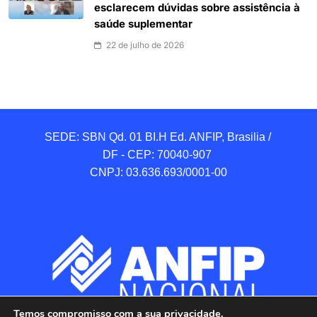
esclarecem dúvidas sobre assistência à
saúde suplementar
22 de julho de 2026
SEDE: SBN Qd. 01 BI.H Ed. ANFIP, Brasilia / 
DF - CEP: 70040-907 

CNPJ: 03.636.693/0001-00
Temos compromisso com a sua privacidade.