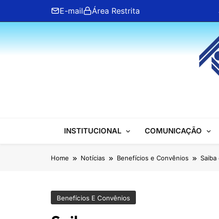
Skip
E-mail
Área Restrita
to
content
ANFIP Nacional
INSTITUCIONAL
COMUNICAÇÃO
Home
Notícias
Benefícios e Convênios
Saiba
Benefícios E Convênios