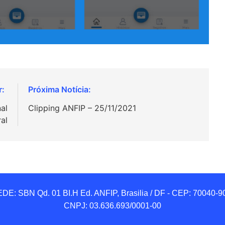
al
Clipping ANFIP – 25/11/2021
ral
DE: SBN Qd. 01 BI.H Ed. ANFIP, Brasilia / DF - CEP: 70040-90
CNPJ: 03.636.693/0001-00