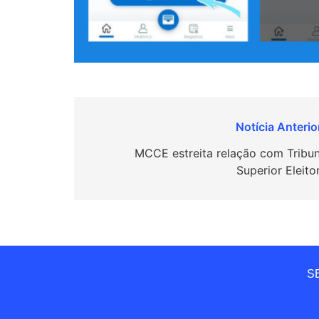
Navegação
de
MCCE estreita relação com Tribun
Superior Eleito
Post
SE