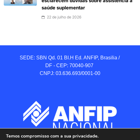
esclarecem dúvidas sobre assistência à
saúde suplementar
22 de julho de 2026
SEDE: SBN Qd. 01 BI.H Ed. ANFIP, Brasilia / 
DF - CEP: 70040-907 

CNPJ: 03.636.693/0001-00
Temos compromisso com a sua privacidade.